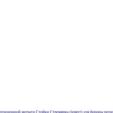
отационной мотыги
Стойки
Стремянка (хомут) для бороны рот