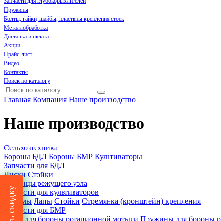
Запчасти для глубокорыхлителей
Пружины
Болты, гайки, шайбы, пластины крепления стоек
Металлобработка
Доставка и оплата
Акции
Прайс-лист
Видео
Контакты
Поиск по каталогу
Главная
Компания
Наше производство
Наше производство
Сельхозтехника
Бороны БДЛ
Бороны БМР
Культиваторы
Запчасти для БДЛ
Диски
Стойки
Ступицы режущего узла
Получить скидку
Запчасти для культиваторов
Зажимы
Лапы
Стойки
Стремянка (кронштейн) крепления
Запчасти для БМР
Зубья для бороны ротационной мотыги
Пружины для бороны р