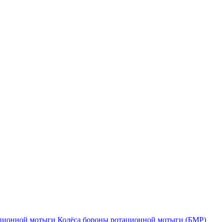
ационной мотыги
Колёса бороны ротационной мотыги (БМР)