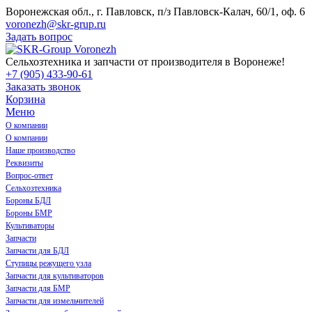
Воронежская обл., г. Павловск, п/з Павловск-Калач, 60/1, оф. 6
voronezh@skr-grup.ru
Задать вопрос
Сельхозтехника и запчасти от производителя в Воронеже!
+7 (905) 433-90-61
Заказать звонок
Корзина
Меню
О компании
О компании
Наше производство
Реквизиты
Вопрос-ответ
Сельхозтехника
Бороны БДЛ
Бороны БМР
Культиваторы
Запчасти
Запчасти для БДЛ
Ступицы режущего узла
Запчасти для культиваторов
Запчасти для БМР
Запчасти для измельчителей