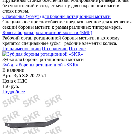
Пружинная стойка обеспечивает копирование рельефа почвы
без уплотнений и создает мульчу для сохранения влаги в
слоях почвы.
Стремянка (хомут) для бороны ротационной мотыги
Специальное приспособление предназначенное для крепления
секций бороны мотыги к рамам различных типоразмеров.
Колёса бороны ротационной мотыги (БМР)
Рабочий орган ротационной бороны мотыги, к которому
крепятся специальные зубья - рабочие элементы колеса.
По наименованию
По наличию
По цене
Зубья для бороны ротационной мотыги
Зуб для бороны ротационной «SKR»
В наличии
Арт.: Зуб S.8.20.225.1
Цена с НДС
150 руб.
Подробнее