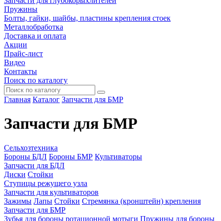
Запчасти для глубокорыхлителей
Пружины
Болты, гайки, шайбы, пластины крепления стоек
Металлобработка
Доставка и оплата
Акции
Прайс-лист
Видео
Контакты
Поиск по каталогу
Главная
Каталог
Запчасти для БМР
Запчасти для БМР
Сельхозтехника
Бороны БДЛ
Бороны БМР
Культиваторы
Запчасти для БДЛ
Диски
Стойки
Ступицы режущего узла
Запчасти для культиваторов
Зажимы
Лапы
Стойки
Стремянка (кронштейн) крепления
Запчасти для БМР
Зубья для бороны ротационной мотыги
Пружины для бороны