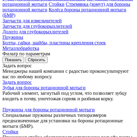
ротационной мотыги
Стойки
Стремянка (хомут) для бороны
ротационной мотыги
Колёса бороны ротационной мотыги
(БМР)
Запчасти для измельчителей
Запчасти для глубокорыхлителей
Долото для глубокорыхлителей
Пружины
Болты, гайки, шайбы, пластины крепления стоек
Металлобработка
Фильтр по параметрам
Задать вопрос
Менеджеры нашей компании с радостью проконсультируют
вас по любому вопросу.
Задать вопрос
Зубья для бороны ротационной мотыги
Рабочий элемент, загнутый под углом, что позволяет зубцу
входить в почву, уничтожая сорняк и разбивая корку.
Пружины для бороны ротационной мотыги
Специальные пружины различных типоразмеров
предназначенные для установки на бороны ротационные
мотыги (БМР).
Стойки